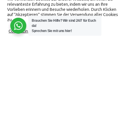
relevanteste Erfahrung zu bieten, indem wir uns an Ihre
Vorlieben erinnern und Besuche wiederholen. Durch Klicken
auf "Akzeptieren" stimmen Sie der Verwendung aller Cookies
zu.
Brauchen Sie Hilfe? Wir sind 24/7 für Euch
da!
Cookie Einstellungen
Sprechen Sie mit uns hier!
Akzeptieren
ÜBER UNS
Lernen Sie uns Kennen. Unsere Arbeit ist nicht nur
unser Beruf, sondern auch unsere Leidenschaft.
Unserem Wärmetechnikunternehmen in Zermatt ist es ein grosses
Anliegen, individuell und persönlich auf Ihre Wünsche einzugehen.
Bei Perren Wärmetechnik steht der Kunde mit seinen Wünschen im